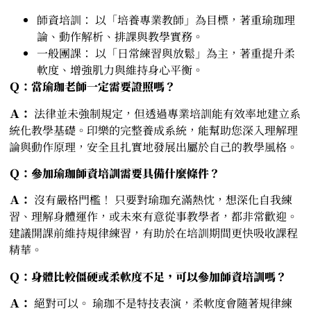
師資培訓： 以「培養專業教師」為目標，著重瑜珈理
論、動作解析、排課與教學實務。
一般團課： 以「日常練習與放鬆」為主，著重提升柔
軟度、增強肌力與維持身心平衡。
Ｑ：當瑜珈老師一定需要證照嗎？
Ａ：
法律並未強制規定，但透過專業培訓能有效率地建立系
統化教學基礎。印樂的完整養成系統，能幫助您深入理解理
論與動作原理，安全且扎實地發展出屬於自己的教學風格。
Ｑ：參加瑜珈師資培訓需要具備什麼條件？
Ａ：
沒有嚴格門檻！ 只要對瑜珈充滿熱忱，想深化自我練
習、理解身體運作，或未來有意從事教學者，都非常歡迎。
建議開課前維持規律練習，有助於在培訓期間更快吸收課程
精華。
Ｑ：身體比較僵硬或柔軟度不足，可以參加師資培訓嗎？
Ａ：
絕對可以。 瑜珈不是特技表演，柔軟度會隨著規律練